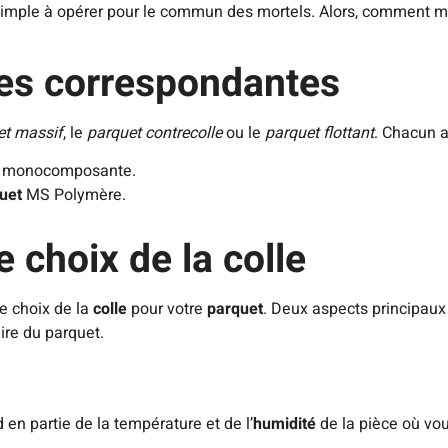
rs simple à opérer pour le commun des mortels. Alors, comment 
les correspondantes
et massif
, le
parquet contrecolle
ou le
parquet flottant
. Chacun a
e monocomposante.
quet
MS Polymère.
e choix de la colle
le choix de la
colle
pour votre
parquet
. Deux aspects principaux 
aire du parquet.
en partie de la température et de l’
humidité
de la pièce où vou