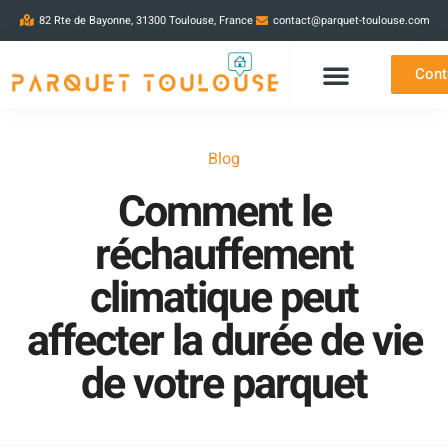
82 Rte de Bayonne, 31300 Toulouse, France
contact@parquet-toulouse.com
Cont
Blog
Comment le
réchauffement
climatique peut
affecter la durée de vie
de votre parquet