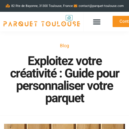
82 Rte de Bayonne, 31300 Toulouse, France
contact@parquet-toulouse.com
Cont
Blog
Exploitez votre
créativité : Guide pour
personnaliser votre
parquet