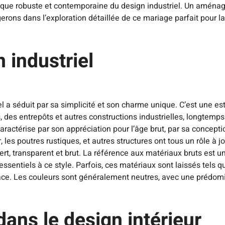
tique robuste et contemporaine du design industriel. Un aménag
erons dans l’exploration détaillée de ce mariage parfait pour l
n industriel
triel a séduit par sa simplicité et son charme unique. C’est une e
es, des entrepôts et autres constructions industrielles, longtemp
ractérise par son appréciation pour l’âge brut, par sa conceptio
r, les poutres rustiques, et autres structures ont tous un rôle à 
t, transparent et brut. La référence aux matériaux bruts est une
sentiels à ce style. Parfois, ces matériaux sont laissés tels que
space. Les couleurs sont généralement neutres, avec une prédomi
ans le design intérieur