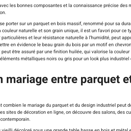
avec les bonnes composantes et la connaissance précise des ma
on.
 se porter sur un parquet en bois massif, renommé pour sa durab
couleur naturelle et son grain unique, il est un favori pour ce 
articulières et leur résistance naturelle à l’humidité, peut appo
ttre en évidence le beau grain du bois par un motif en chevron
peut être assuré par une finition huilée, qui valorise la couleur 
léments métalliques noirs ou gris pour un look plus industriel
 mariage entre parquet et
rent combien le mariage du parquet et du design industriel peu
 des sites de décoration en ligne, on découvre des salons, des 
 contemporain.
s vieilli décoloré sous une grande table basse en bois et métal