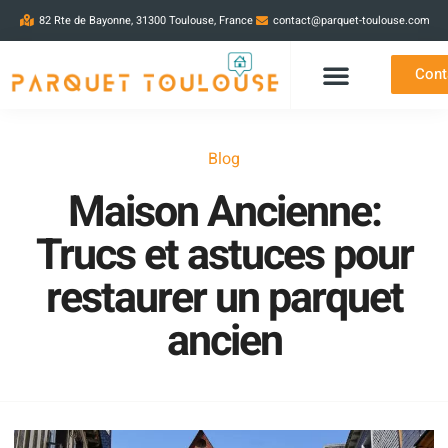
82 Rte de Bayonne, 31300 Toulouse, France
contact@parquet-toulouse.com
Cont
Blog
Maison Ancienne:
Trucs et astuces pour
restaurer un parquet
ancien