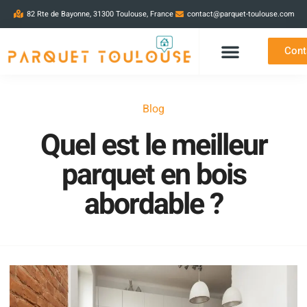
82 Rte de Bayonne, 31300 Toulouse, France
contact@parquet-toulouse.com
Cont
Blog
Quel est le meilleur
parquet en bois
abordable ?